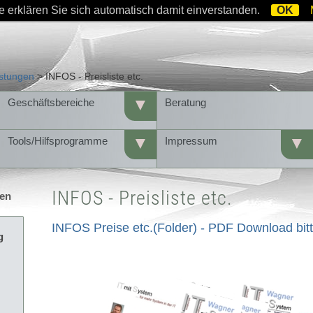
 erklären Sie sich automatisch damit einverstanden.
OK
IT mit System 06641445880 Bernhard Wagner
istungen
>
INFOS - Preisliste etc.
▼
Geschäftsbereiche
Beratung
▼
▼
Tools/Hilfsprogramme
Impressum
INFOS - Preisliste etc.
INFOS Preise etc.(Folder) - PDF Download bitt
g