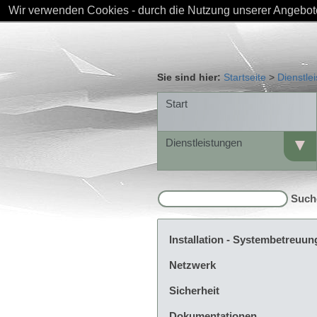
Wir verwenden Cookies - durch die Nutzung unserer Angebote
Sie sind hier:
Startseite
>
Dienstle
Start
▼
Dienstleistungen
Installation - Systembetreuun
Netzwerk
Sicherheit
Dokumentationen