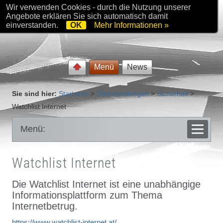
Wir verwenden Cookies - durch die Nutzung unserer
Angebote erklären Sie sich automatisch damit
einverstanden.
OK
Mehr Informationen »
Menü
News
Sie sind hier:
Startseite
>
Dienstleistungen
>
Sicherheit
>
Watchlist Internet
Menü:
Watchlist Internet
Die Watchlist Internet ist eine unabhängige
Informationsplattform zum Thema
Internetbetrug.
https://www.watchlist-internet.at/