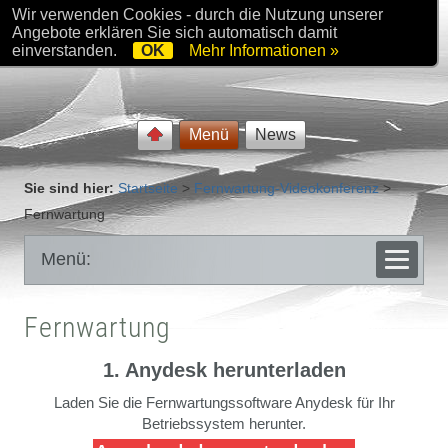
Wir verwenden Cookies - durch die Nutzung unserer
Angebote erklären Sie sich automatisch damit
einverstanden.
OK
Mehr Informationen »
Menü
News
Sie sind hier:
Startseite
>
Fernwartung-Videokonferenz
>
Fernwartung
Menü:
Fernwartung
1. Anydesk herunterladen
Laden Sie die Fernwartungssoftware Anydesk für Ihr
Betriebssystem herunter.