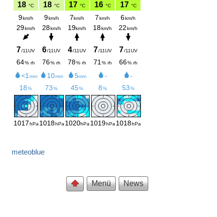
meteoblue
Menü
News