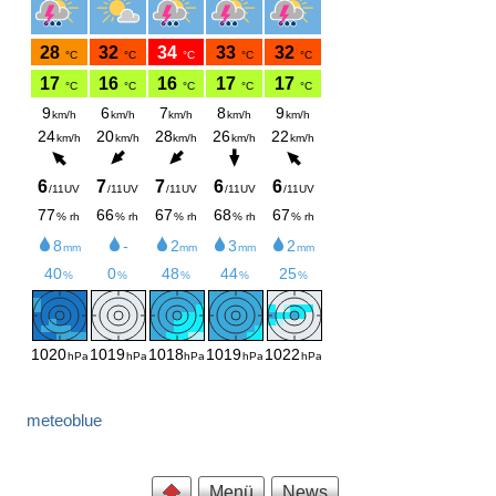
meteoblue
Menü
News