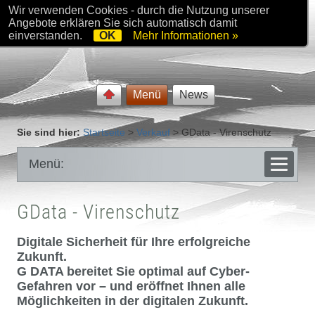
Wir verwenden Cookies - durch die Nutzung unserer
Angebote erklären Sie sich automatisch damit
einverstanden.
OK
Mehr Informationen »
Menü
News
Sie sind hier:
Startseite
>
Verkauf
>
GData - Virenschutz
Menü:
GData - Virenschutz
Digitale Sicherheit für Ihre erfolgreiche
Zukunft.
G DATA bereitet Sie optimal auf Cyber-
Gefahren vor – und eröffnet Ihnen alle
Möglichkeiten in der digitalen Zukunft.